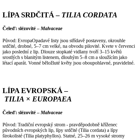
LÍPA SRDČITÁ –
TILIA CORDATA
Čeleď: slézovité –
Malvaceae
Původ: EvropaOpadavé listy jsou střídavě postaveny, okrouhle
srdčité, drobné, 5–7 cm velké, na obvodu pilovité. Kvete v červenci
jako poslední z lip. Dlouze stopkaté vidlany tvoří 3–15 květů
srostlých s blanitým listenem, dlouhým 5–8 cm a sloužícím jako
létací aparát. Vonné běložluté květy jsou oboupohlavné, pravidelné.
LÍPA EVROPSKÁ –
TILIA
×
EUROPAEA
Čeleď: slézovité –
Malvaceae
Původ: Tradiční evropský strom - pravděpodobně kříženec
původních evropských lip, lípy srdčité (Tilia cordata) a lípy
širokolisté (Tilia platyphyllos). Statné, 25–26 m vysoké stromy