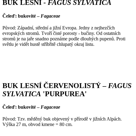
BUK LESNÍ -
FAGUS SYLVATICA
Čeleď: bukovité –
Fagaceae
Původ: Západní, střední a jižní Evropa. Jedny z nejhezčích
evropských stromů. Tvoří čisté porosty - bučiny. Od ostatních
stromů je na jaře snadno poznáme podle dlouhých pupenů. Proti
světlu je vidět hustě stříbřitě chlupatý okraj listu.
BUK LESNÍ ČERVENOLISTÝ –
FAGUS
SYLVATICA
'PURPUREA'
Čeleď: bukovité –
Fagaceae
Původ: Tzv. měděný buk objevený v přírodě v jižních Alpách.
Výška 27 m, obvod kmene = 80 cm.