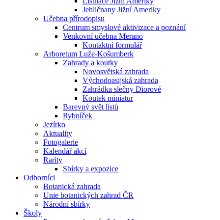
Listnáče Jižní Ameriky
Jehličnany Jižní Ameriky
Učebna přírodopisu
Centrum smyslové aktivizace a poznání
Venkovní učebna Merano
Kontaktní formulář
Arboretum Luže-Košumberk
Zahrady a koutky
Novosvětská zahrada
Východoasijská zahrada
Zahrádka slečny Diorové
Koutek miniatur
Barevný svět listů
Rybníček
Jezírko
Aktuality
Fotogalerie
Kalendář akcí
Rarity
Sbírky a expozice
Odborníci
Botanická zahrada
Unie botanických zahrad ČR
Národní sbírky
Školy