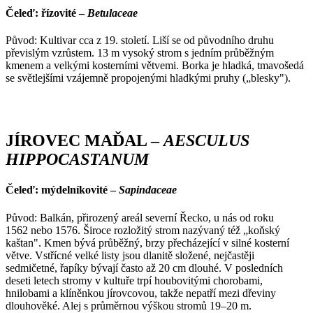
Čeleď: řízovité –
Betulaceae
Původ: Kultivar cca z 19. století. Liší se od původního druhu
převislým vzrůstem. 13 m vysoký strom s jedním průběžným
kmenem a velkými kosterními větvemi. Borka je hladká, tmavošedá
se světlejšími vzájemně propojenými hladkými pruhy („blesky").
JÍROVEC MAĎAL –
AESCULUS
HIPPOCASTANUM
Čeleď: mýdelníkovité –
Sapindaceae
Původ: Balkán, přirozený areál severní Řecko, u nás od roku
1562 nebo 1576. Široce rozložitý strom nazývaný též „koňský
kaštan". Kmen bývá průběžný, brzy přecházející v silné kosterní
větve. Vstřícné velké listy jsou dlanitě složené, nejčastěji
sedmičetné, řapíky bývají často až 20 cm dlouhé. V posledních
deseti letech stromy v kultuře trpí houbovitými chorobami,
hnilobami a klíněnkou jírovcovou, takže nepatří mezi dřeviny
dlouhověké. Alej s průměrnou výškou stromů 19–20 m.