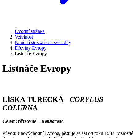
Úvodní stránka
Veřejnost
Naučná stezka šesti světadíly
Dřeviny Evropy
Listnáče Evropy
Listnáče Evropy
LÍSKA TURECKÁ -
CORYLUS
COLURNA
Čeleď: břízovité –
Betulaceae
Původ: Jihovýchodní Evropa, pěstuje se asi od roku 1582. Vzrostlé