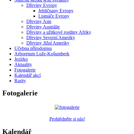
Dřeviny Evropy
Jehličnany Evropy
Listnáče Evropy
Dřeviny Asie
Dřeviny Austrálie
Dřeviny a užitkové rostliny Afriky
Dřeviny Severní Ameriky
Dřeviny Jižní Ameriky
Učebna přírodopisu
Arboretum Luže-Košumberk
Jezírko
Aktuality
Fotogalerie
Kalendář akcí
Rarity
Fotogalerie
Prohlédněte si nás!
Kalendář