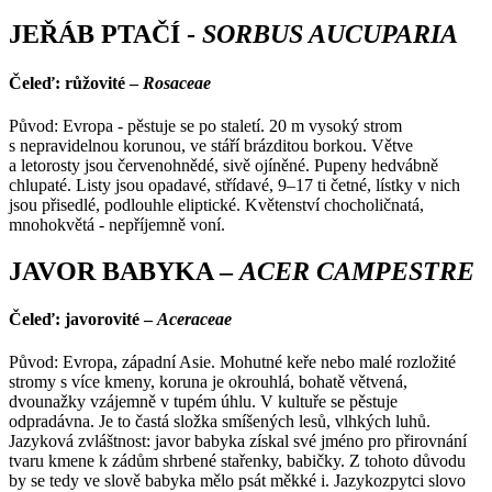
JEŘÁB PTAČÍ -
SORBUS AUCUPARIA
Čeleď: růžovité –
Rosaceae
Původ: Evropa - pěstuje se po staletí. 20 m vysoký strom
s nepravidelnou korunou, ve stáří brázditou borkou. Větve
a letorosty jsou červenohnědé, sivě ojíněné. Pupeny hedvábně
chlupaté. Listy jsou opadavé, střídavé, 9–17 ti četné, lístky v nich
jsou přisedlé, podlouhle eliptické. Květenství chocholičnatá,
mnohokvětá - nepříjemně voní.
JAVOR BABYKA –
ACER CAMPESTRE
Čeleď: javorovité –
Aceraceae
Původ: Evropa, západní Asie. Mohutné keře nebo malé rozložité
stromy s více kmeny, koruna je okrouhlá, bohatě větvená,
dvounažky vzájemně v tupém úhlu. V kultuře se pěstuje
odpradávna. Je to častá složka smíšených lesů, vlhkých luhů.
Jazyková zvláštnost: javor babyka získal své jméno pro přirovnání
tvaru kmene k zádům shrbené stařenky, babičky. Z tohoto důvodu
by se tedy ve slově babyka mělo psát měkké i. Jazykozpytci slovo