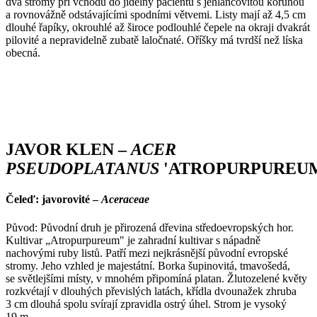
dva stromy při vchodu do jídelny pacientů s jehlancovitou korunou
a rovnovážně odstávajícími spodními větvemi. Listy mají až 4,5 cm
dlouhé řapíky, okrouhlé až široce podlouhlé čepele na okraji dvakrát
pilovité a nepravidelně zubatě laločnaté. Oříšky má tvrdší než líska
obecná.
JAVOR KLEN –
ACER
PSEUDOPLATANUS
'ATROPURPUREU
Čeleď: javorovité –
Aceraceae
Původ: Původní druh je přirozená dřevina středoevropských hor.
Kultivar „Atropurpureum" je zahradní kultivar s nápadně
nachovými ruby listů. Patří mezi nejkrásnější původní evropské
stromy. Jeho vzhled je majestátní. Borka šupinovitá, tmavošedá,
se světlejšími místy, v mnohém připomíná platan. Žlutozelené květy
rozkvétají v dlouhých převislých latách, křídla dvounažek zhruba
3 cm dlouhá spolu svírají zpravidla ostrý úhel. Strom je vysoký
19 m.