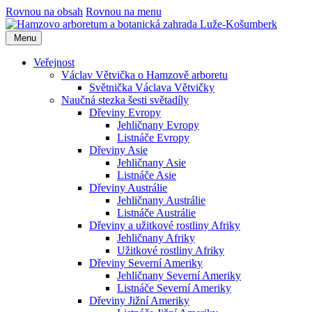
Rovnou na obsah
Rovnou na menu
Menu
Veřejnost
Václav Větvička o Hamzově arboretu
Světnička Václava Větvičky
Naučná stezka šesti světadíly
Dřeviny Evropy
Jehličnany Evropy
Listnáče Evropy
Dřeviny Asie
Jehličnany Asie
Listnáče Asie
Dřeviny Austrálie
Jehličnany Austrálie
Listnáče Austrálie
Dřeviny a užitkové rostliny Afriky
Jehličnany Afriky
Užitkové rostliny Afriky
Dřeviny Severní Ameriky
Jehličnany Severní Ameriky
Listnáče Severní Ameriky
Dřeviny Jižní Ameriky