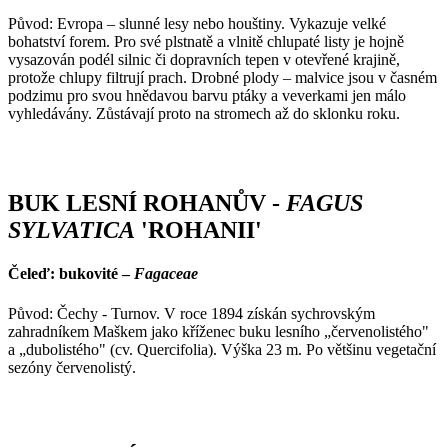
Původ: Evropa – slunné lesy nebo houštiny. Vykazuje velké
bohatství forem. Pro své plstnatě a vlnitě chlupaté listy je hojně
vysazován podél silnic či dopravních tepen v otevřené krajině,
protože chlupy filtrují prach. Drobné plody – malvice jsou v časném
podzimu pro svou hnědavou barvu ptáky a veverkami jen málo
vyhledávány. Zůstávají proto na stromech až do sklonku roku.
BUK LESNÍ ROHANŮV -
FAGUS
SYLVATICA
'ROHANII'
Čeleď: bukovité –
Fagaceae
Původ: Čechy - Turnov. V roce 1894 získán sychrovským
zahradníkem Maškem jako kříženec buku lesního „červenolistého"
a „dubolistého" (cv. Quercifolia). Výška 23 m. Po většinu vegetační
sezóny červenolistý.