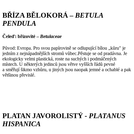
BŘÍZA BĚLOKORÁ –
BETULA
PENDULA
Čeleď: břízovité –
Betulaceae
Původ: Evropa. Pro svou papírovině se odlupující bílou „kůru" je
jedním z nejnápadnějších stromů vůbec.Pěstuje se od pradávna. Je
ekologicky velmi plastická, roste na suchých i podmáčených
místech. U některých jedinců jsou větve vyšších řádů pevné
a směřují šikmo vzhůru, u jiných jsou naopak jemné a ochablé a pak
většinou převislé.
PLATAN JAVOROLISTÝ -
PLATANUS
HISPANICA