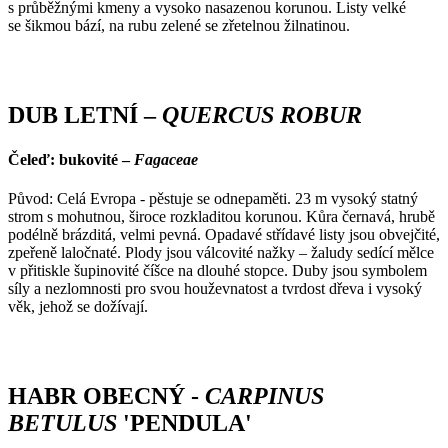
s průběžnými kmeny a vysoko nasazenou korunou. Listy velké
se šikmou bází, na rubu zelené se zřetelnou žilnatinou.
DUB LETNÍ –
QUERCUS ROBUR
Čeleď: bukovité –
Fagaceae
Původ: Celá Evropa - pěstuje se odnepaměti. 23 m vysoký statný
strom s mohutnou, široce rozkladitou korunou. Kůra černavá, hrubě
podélně brázditá, velmi pevná. Opadavé střídavé listy jsou obvejčité,
zpeřeně laločnaté. Plody jsou válcovité nažky – žaludy sedící mělce
v přitiskle šupinovité číšce na dlouhé stopce. Duby jsou symbolem
síly a nezlomnosti pro svou houževnatost a tvrdost dřeva i vysoký
věk, jehož se dožívají.
HABR OBECNÝ -
CARPINUS
BETULUS
'PENDULA'