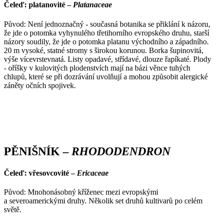
Čeleď: platanovité –
Platanaceae
Původ: Není jednoznačný - současná botanika se přiklání k názoru,
že jde o potomka vyhynulého třetihorního evropského druhu, starší
názory soudily, že jde o potomka platanu východního a západního.
20 m vysoké, statné stromy s širokou korunou. Borka šupinovitá,
výše vícevrstevnatá. Listy opadavé, střídavé, dlouze řapíkaté. Plody
- oříšky v kulovitých plodenstvích mají na bázi věnce tuhých
chlupů, které se při dozrávání uvolňují a mohou způsobit alergické
záněty očních spojivek.
PĚNIŠNÍK –
RHODODENDRON
Čeleď: vřesovcovité –
Ericaceae
Původ: Mnohonásobný kříženec mezi evropskými
a severoamerickými druhy. Několik set druhů kultivarů po celém
světě.