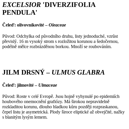
EXCELSIOR
'DIVERZIFOLIA
PENDULA'
Čeleď: olivovníkovité –
Oleaceae
Původ: Odchylka od původního druhu, listy jednoduché, vzrůst
převislý. 16 m vysoký strom s rozložitou korunou a šedočernou,
podélně mělce rozbrázděnou borkou. Množí se roubováním.
JILM DRSNÝ –
ULMUS GLABRA
Čeleď: jilmovité –
Ulmaceae
Původ: Roste v celé Evropě. Jsou hojně vyhynulé po epidemiích
houbového onemocnění grafiózy. Má širokou nepravidelně
rozkladitou korunu, dlouho hladkou kůru později rozpraskanou,
čepel listu je asymetrická. Plody široce eliptické až obvejčité, nažky
s blanitým lysým lemem.