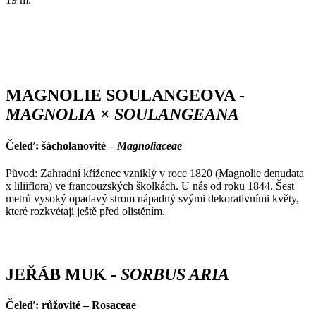
MAGNOLIE SOULANGEOVA -
MAGNOLIA
×
SOULANGEANA
Čeleď: šácholanovité –
Magnoliaceae
Původ: Zahradní kříženec vzniklý v roce 1820 (Magnolie denudata
x liliiflora) ve francouzských školkách. U nás od roku 1844. Šest
metrů vysoký opadavý strom nápadný svými dekorativními květy,
které rozkvétají ještě před olistěním.
JEŘÁB MUK -
SORBUS ARIA
Čeleď: růžovité – Rosaceae