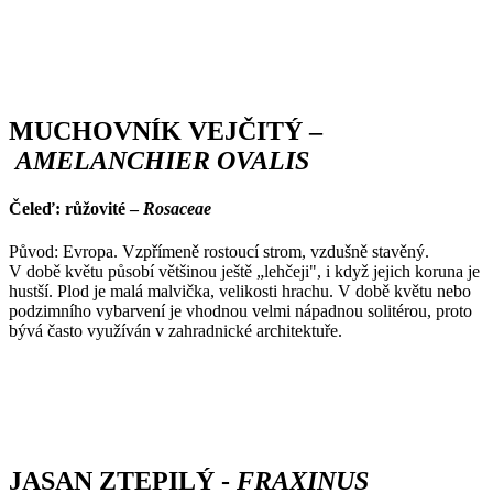
MUCHOVNÍK VEJČITÝ –
AMELANCHIER OVALIS
Čeleď: růžovité –
Rosaceae
Původ: Evropa. Vzpřímeně rostoucí strom, vzdušně stavěný.
V době květu působí většinou ještě „lehčeji", i když jejich koruna je
hustší. Plod je malá malvička, velikosti hrachu. V době květu nebo
podzimního vybarvení je vhodnou velmi nápadnou solitérou, proto
bývá často využíván v zahradnické architektuře.
JASAN ZTEPILÝ -
FRAXINUS